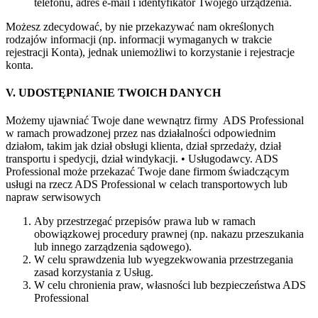
telefonu, adres e-mail i identyfikator Twojego urządzenia.
Możesz zdecydować, by nie przekazywać nam określonych
rodzajów informacji (np. informacji wymaganych w trakcie
rejestracji Konta), jednak uniemożliwi to korzystanie i rejestracje
konta.
V. UDOSTĘPNIANIE TWOICH DANYCH
Możemy ujawniać Twoje dane wewnątrz firmy ADS Professional
w ramach prowadzonej przez nas działalności odpowiednim
działom, takim jak dział obsługi klienta, dział sprzedaży, dział
transportu i spedycji, dział windykacji. • Usługodawcy. ADS
Professional może przekazać Twoje dane firmom świadczącym
usługi na rzecz ADS Professional w celach transportowych lub
napraw serwisowych
Aby przestrzegać przepisów prawa lub w ramach
obowiązkowej procedury prawnej (np. nakazu przeszukania
lub innego zarządzenia sądowego).
W celu sprawdzenia lub wyegzekwowania przestrzegania
zasad korzystania z Usług.
W celu chronienia praw, własności lub bezpieczeństwa ADS
Professional