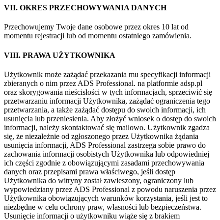
VII. OKRES PRZECHOWYWANIA DANYCH
Przechowujemy Twoje dane osobowe przez okres 10 lat od
momentu rejestracji lub od momentu ostatniego zamówienia.
VIII. PRAWA UŻYTKOWNIKA
Użytkownik może zażądać przekazania mu specyfikacji informacji
zbieranych o nim przez ADS Professional. na platformie adsp.pl
oraz skorygowania nieścisłości w tych informacjach, sprzeciwić się
przetwarzaniu informacji Użytkownika, zażądać ograniczenia tego
przetwarzania, a także zażądać dostępu do swoich informacji, ich
usunięcia lub przeniesienia. Aby złożyć wniosek o dostęp do swoich
informacji, należy skontaktować się mailowo. Użytkownik zgadza
się, że niezależnie od zgłoszonego przez Użytkownika żądania
usunięcia informacji, ADS Professional zastrzega sobie prawo do
zachowania informacji osobistych Użytkownika lub odpowiedniej
ich części zgodnie z obowiązującymi zasadami przechowywania
danych oraz przepisami prawa właściwego, jeśli dostęp
Użytkownika do witryny został zawieszony, ograniczony lub
wypowiedziany przez ADS Professional z powodu naruszenia przez
Użytkownika obowiązujących warunków korzystania, jeśli jest to
niezbędne w celu ochrony praw, własności lub bezpieczeństwa.
Usunięcie informacji o użytkowniku wiąże się z brakiem