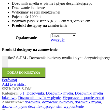
Dozownik mydła w płynie i płynu dezynfekującego
Dozowanie łokciowe
Wykonany ze stali nierdzewnej
Pojemność 1000ml
Wymiary (wys. x szer. x gł.): 33cm x 9,5cm x 9cm
Produkt dostępny na zamówienie
Opakowanie
Wyczyść
Produkt dostępny na zamówienie
ilość S-DM - Dozownik łokciowy mydła i płynu dezynfekująceg
-
DODAJ DO KOSZYKA
Porównaj
Add to wishlist
SKU:
DOZ S-DM
Kategorii:
5.1. Dozowniki
,
Dozownik mydła
,
Dozowniki mydła
łokciowe
,
Dozowniki mydła w płynie
,
Wyposażenie pomieszczeń
Znaczników:
dozownik
,
dozownik łokciowy
,
dozownik mydła
,
dozownik płynu dezynfekującego
,
stal
,
wyposażenie