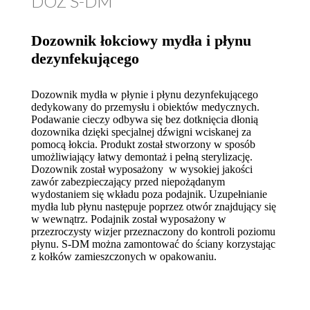
DOZ S-DM
Dozownik łokciowy mydła i płynu
dezynfekującego
Dozownik mydła w płynie i płynu dezynfekującego
dedykowany do przemysłu i obiektów medycznych.
Podawanie cieczy odbywa się bez dotknięcia dłonią
dozownika dzięki specjalnej dźwigni wciskanej za
pomocą łokcia. Produkt został stworzony w sposób
umożliwiający łatwy demontaż i pełną sterylizację.
Dozownik został wyposażony w wysokiej jakości
zawór zabezpieczający przed niepożądanym
wydostaniem się wkładu poza podajnik. Uzupełnianie
mydła lub płynu następuje poprzez otwór znajdujący się
w wewnątrz. Podajnik został wyposażony w
przezroczysty wizjer przeznaczony do kontroli poziomu
płynu. S-DM można zamontować do ściany korzystając
z kołków zamieszczonych w opakowaniu.