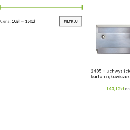
Cena:
10zł
—
150zł
FILTRUJ
2485 – Uchwyt ści
karton rękawiczek
140,12
zł
Bru