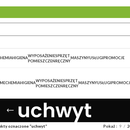
WYPOSAŻENIE
SPRZĘT
HEMIA
HIGIENA
MASZYNY
USŁUGI
PROMOCJE
POMIESZCZEŃ
RĘCZNY
WYPOSAŻENIE
SPRZĘT
ME
CHEMIA
HIGIENA
MASZYNY
USŁUGI
PROMOCJ
POMIESZCZEŃ
RĘCZNY
uchwyt
kty oznaczone “uchwyt”
Pokaż
9
2