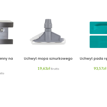
enny na
Uchwyt mopa sznurkowego
Uchwyt pada r
19,63
zł
93,57
zł
Brutto
tto