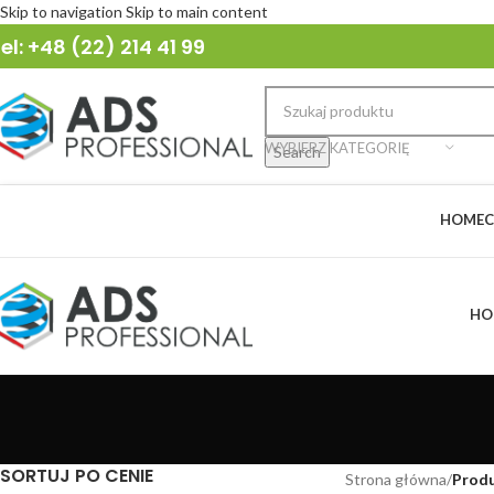
Skip to navigation
Skip to main content
el: +48 (22) 214 41 99
WYBIERZ KATEGORIĘ
Search
HOME
C
HO
SORTUJ PO CENIE
Strona główna
/
Produ