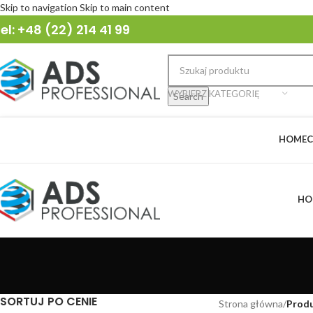
Skip to navigation
Skip to main content
el: +48 (22) 214 41 99
WYBIERZ KATEGORIĘ
Search
HOME
C
HO
SORTUJ PO CENIE
Strona główna
/
Produ