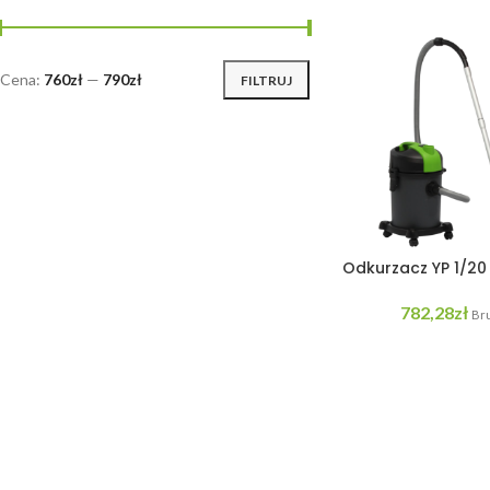
Cena:
760zł
—
790zł
FILTRUJ
Odkurzacz YP 1/2
782,28
zł
Bru