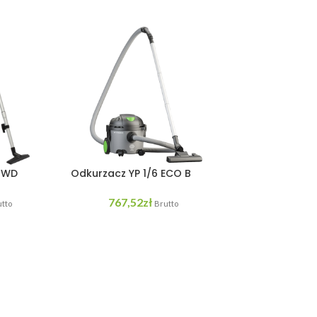
0 WD
Odkurzacz YP 1/6 ECO B
767,52
zł
tto
Brutto