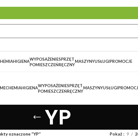
WYPOSAŻENIE
SPRZĘT
HEMIA
HIGIENA
MASZYNY
USŁUGI
PROMOCJE
POMIESZCZEŃ
RĘCZNY
WYPOSAŻENIE
SPRZĘT
ME
CHEMIA
HIGIENA
MASZYNY
USŁUGI
PROMOCJ
POMIESZCZEŃ
RĘCZNY
YP
kty oznaczone “YP”
Pokaż
9
2