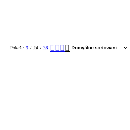
Pokaż
9
24
36
4 - Dozownik ręcznika ZZ 500