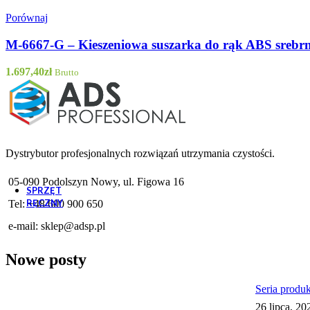
Porównaj
M-6667-G – Kieszeniowa suszarka do rąk ABS srebr
1.697,40
zł
Brutto
Dystrybutor profesjonalnych rozwiązań utrzymania czystości.
WLD60/50 
05-090 Podolszyn Nowy, ul. Figowa 16
SPRZĘT
RĘCZNY
Tel: +48 600 900 650
Odzież ochronna
e-mail:
sklep@adsp.pl
Rękawice ochronne
Maseczki
Nowe posty
Fartuchy
Ochraniacze na buty
Seria produ
Ścierki
26 lipca, 20