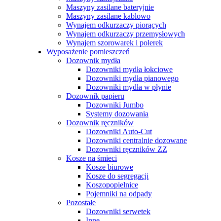
Maszyny zasilane bateryjnie
Maszyny zasilane kablowo
Wynajem odkurzaczy piorących
Wynajem odkurzaczy przemysłowych
Wynajem szorowarek i polerek
zownik papieru Jumbo 19cm
50,74
zł
Brutto
Wyposażenie pomieszczeń
Dozownik mydła
Dozowniki mydła łokciowe
Dozowniki mydła pianowego
M
Dozowniki mydła w płynie
19cm
50,74
zł
Brutto
Dozownik papieru
Dozowniki Jumbo
Systemy dozowania
Dozownik ręczników
Dozowniki Auto-Cut
Dozowniki centralnie dozowane
Dozowniki ręczników ZZ
Kosze na śmieci
Kosze biurowe
Kosze do segregacji
Koszopopielnice
Pojemniki na odpady
- Worki LD 35L rolka 50szt. kolory
6,48
zł
–
7,49
zł
Zakres cen: od 6
Pozostałe
Dozowniki serwetek
Inne