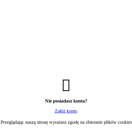
 z przegrodą i wyciskarką
204,98
zł
Brutto
W
wyciskarką
204,98
zł
Brutto
Nie posiadasz konta?
Załóż konto
Przeglądając naszą stronę wyrażasz zgodę na zbieranie plików cookies