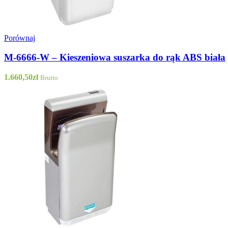
Porównaj
MJ1 - Do
M-6666-W – Kieszeniowa suszarka do rąk ABS biała
1.660,50
zł
Brutto
WLD35/50 