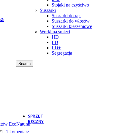
Stojaki na czyściwo
W
Suszarki
50szt. kolory
6,48
zł
–
7,49
zł
Zakres cen: od 6,48
Suszarki do rąk
na
Suszarki do włosów
Suszarki kieszeniowe
Worki na śmieci
HD
LD
LD+
Segregacja
Search
- Worki LD 60L rolka 50szt. kolory
8,75
zł
–
11,41
zł
Zakres cen: od 
W
50szt. kolory
8,75
zł
–
11,41
zł
Zakres cen: od 8,7
SPRZĘT
RĘCZNY
któw EcoNatural
Odzież ochronna
21
1 komentarz
Rękawice ochronne