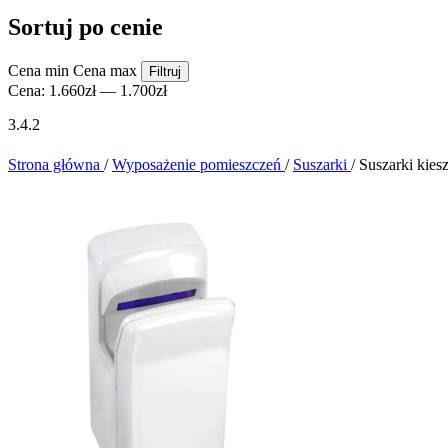
Sortuj po cenie
Cena min
Cena max
Filtruj
Cena:
1.660zł
—
1.700zł
3.4.2
Strona główna
/
Wyposażenie pomieszczeń
/
Suszarki
/
Suszarki kies
K4 - Dozo