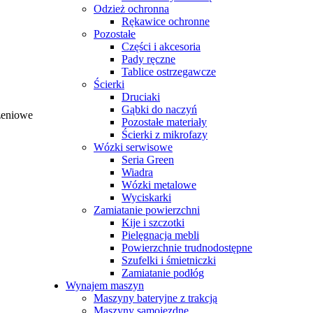
Odzież ochronna
Rękawice ochronne
Pozostałe
Części i akcesoria
Pady ręczne
Tablice ostrzegawcze
Ścierki
Druciaki
Gąbki do naczyń
zeniowe
Pozostałe materiały
Ścierki z mikrofazy
Wózki serwisowe
Seria Green
wnik ręcznika ZZ 500 listków
59,16
zł
Brutto
Wiadra
Wózki metalowe
Wyciskarki
K
Zamiatanie powierzchni
listków
59,16
zł
Brutto
Kije i szczotki
Pielęgnacja mebli
Powierzchnie trudnodostępne
Szufelki i śmietniczki
Zamiatanie podłóg
Wynajem maszyn
Maszyny bateryjne z trakcją
Maszyny samojezdne