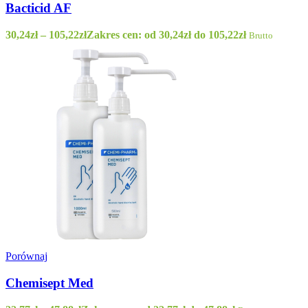
Bacticid AF
30,24
zł
–
105,22
zł
Zakres cen: od 30,24zł do 105,22zł
Brutto
Porównaj
Chemisept Med