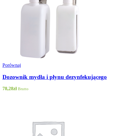
Porównaj
Dozownik mydła i płynu dezynfekującego
78,28
zł
Brutto