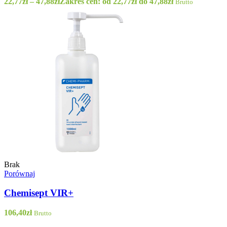
22,77
zł
–
47,88
zł
Zakres cen: od 22,77zł do 47,88zł
Brutto
Brak
Porównaj
Chemisept VIR+
106,40
zł
Brutto