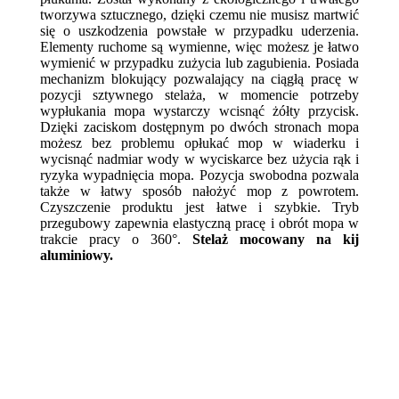
tworzywa sztucznego, dzięki czemu nie musisz martwić
się o uszkodzenia powstałe w przypadku uderzenia.
Elementy ruchome są wymienne, więc możesz je łatwo
wymienić w przypadku zużycia lub zagubienia. Posiada
mechanizm blokujący pozwalający na ciągłą pracę w
pozycji sztywnego stelaża, w momencie potrzeby
wypłukania mopa wystarczy wcisnąć żółty przycisk.
Dzięki zaciskom dostępnym po dwóch stronach mopa
możesz bez problemu opłukać mop w wiaderku i
wycisnąć nadmiar wody w wyciskarce bez użycia rąk i
ryzyka wypadnięcia mopa. Pozycja swobodna pozwala
także w łatwy sposób nałożyć mop z powrotem.
Czyszczenie produktu jest łatwe i szybkie. Tryb
przegubowy zapewnia elastyczną pracę i obrót mopa w
trakcie pracy o
360°.
Stelaż mocowany na kij
aluminiowy.