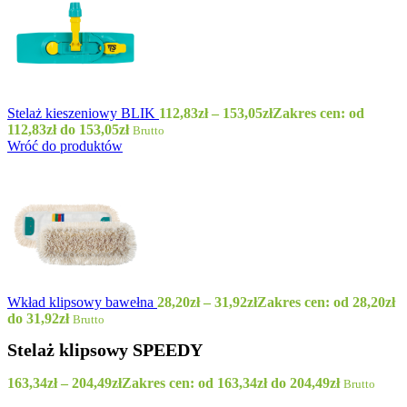
Stelaż kieszeniowy BLIK
112,83
zł
–
153,05
zł
Zakres cen: od
112,83zł do 153,05zł
Brutto
Wróć do produktów
Wkład klipsowy bawełna
28,20
zł
–
31,92
zł
Zakres cen: od 28,20zł
do 31,92zł
Brutto
Stelaż klipsowy SPEEDY
163,34
zł
–
204,49
zł
Zakres cen: od 163,34zł do 204,49zł
Brutto