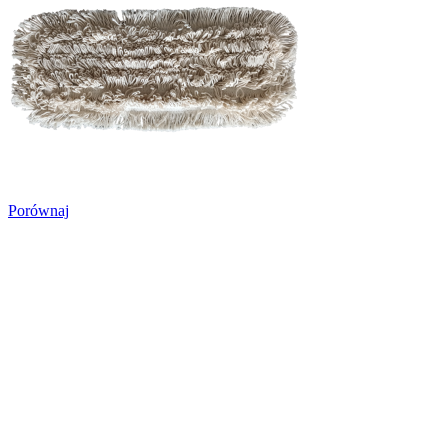
Porównaj
Wkład klipsowy bawełna
Eko
24,35
zł
–
24,80
zł
Zakres cen: od
24,35zł do 24,80zł
Brutto
Dedykowane do stelaży
klipsowych typu SPEEDY
Maksymalna temperatura
prania 90
°C
Add to wishlist