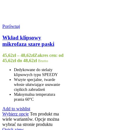
Porównaj
Wkład klipsowy
mikrofaza szare paski
45,62
zł
–
48,62
zł
Zakres cen: od
45,62zł do 48,62zł
Brutto
Dedykowane do stelaży
klipsowych typu SPEEDY
Wszyte specjalne, twarde
włosie ułatwiające usuwanie
ciężkich zabrudzeń
Maksymalna temperatura
prania 60
°C
Add to wishlist
Wybierz opcje
Ten produkt ma
wiele wariantów. Opcje można
wybrać na stronie produktu
Quick view