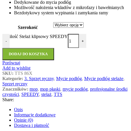
Dedykowane do mycia podłóg
Możliwość nałożenia wkładów z mikrofazy i bawełnianych
Bezdotykowy system wypinania i zamykania ramy
Szerokość
ilość Stelaż klipsowy SPEEDY
-
+
DODAJ DO KOSZYKA
Porównaj
Add to wishlist
SKU:
TTS 86X
Kategorie:
3. Sprzęt ręczny
,
Mycie podłóg
,
Mycie podłóg stelaże
,
Sprzęt ręczny
Znaczników:
mop
,
mop płaski
,
mycie podłóg
,
profesjonalne środki
czystości
,
SPEEDY
,
stelaż
,
TTS
Share:
Opis
Informacje dodatkowe
Opinie (0)
Dostawa i płatność