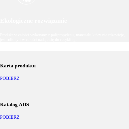
Ekologiczne rozwiązanie
Produkt w całości wykonany z polipropylenu, materiału który nie rdzewieje,
jest solidny i w całości nadaje się do recyklingu.
Karta produktu
POBIERZ
Katalog ADS
POBIERZ