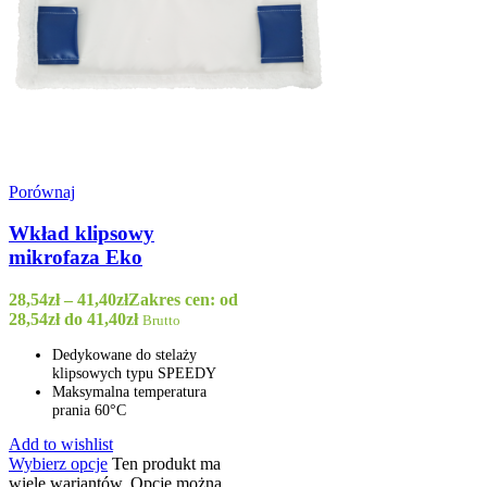
Porównaj
Wkład klipsowy
mikrofaza Eko
28,54
zł
–
41,40
zł
Zakres cen: od
28,54zł do 41,40zł
Brutto
Dedykowane do stelaży
klipsowych typu SPEEDY
Maksymalna temperatura
prania 60
°C
Add to wishlist
Wybierz opcje
Ten produkt ma
wiele wariantów. Opcje można