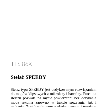
TTS 86X
Stelaż SPEEDY
Stelaż typu SPEEDY jest dedykowanym rozwiązaniem
do mopów klipsowych z mikrofazy i bawełny. Praca na
stelażu pozwala na mycie powierzchni bez dotykania
mopa rękoma zarówno w trakcie sprzątania, jak i
płukania. Został wykonany z ekologicznego i trwałego