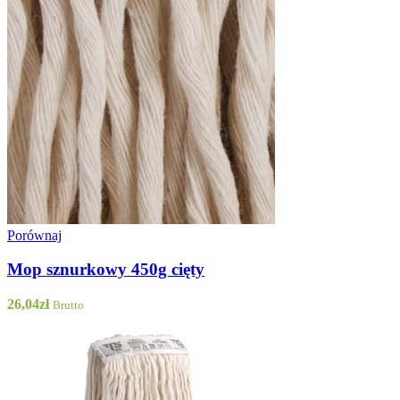
Porównaj
Mop sznurkowy 450g cięty
26,04
zł
Brutto