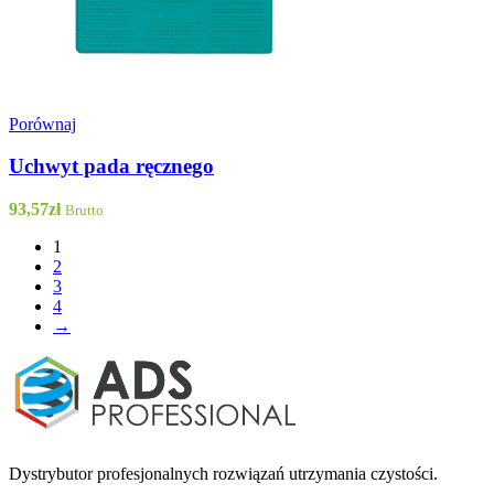
Porównaj
Uchwyt pada ręcznego
93,57
zł
Brutto
1
2
3
4
→
Dystrybutor profesjonalnych rozwiązań utrzymania czystości.