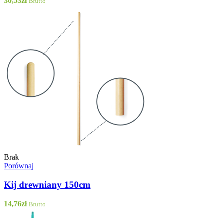
30,53
zł
Brutto
Brak
Porównaj
Kij drewniany 150cm
14,76
zł
Brutto