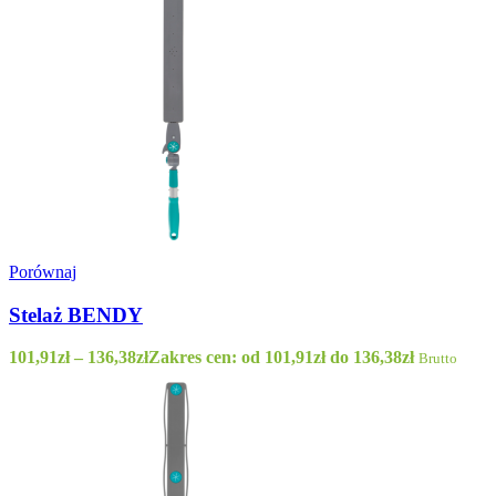
Porównaj
Stelaż BENDY
101,91
zł
–
136,38
zł
Zakres cen: od 101,91zł do 136,38zł
Brutto