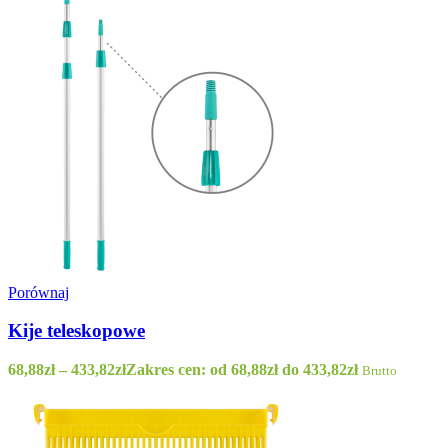
Porównaj
Kije teleskopowe
68,88
zł
–
433,82
zł
Zakres cen: od 68,88zł do 433,82zł
Brutto