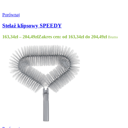
Porównaj
Stelaż klipsowy SPEEDY
163,34
zł
–
204,49
zł
Zakres cen: od 163,34zł do 204,49zł
Brutto