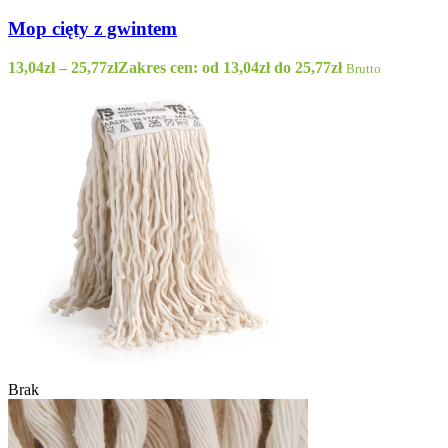
Mop cięty z gwintem
13,04
zł
–
25,77
zł
Zakres cen: od 13,04zł do 25,77zł
Brutto
Brak