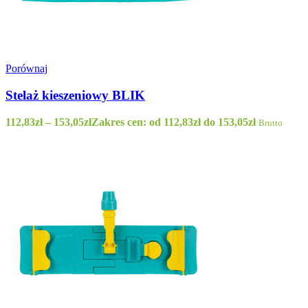
Porównaj
Stelaż kieszeniowy BLIK
112,83
zł
–
153,05
zł
Zakres cen: od 112,83zł do 153,05zł
Brutto