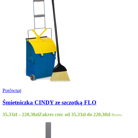
Porównaj
Śmietniczka CINDY ze szczotką FLO
35,33
zł
–
220,38
zł
Zakres cen: od 35,33zł do 220,38zł
Brutto