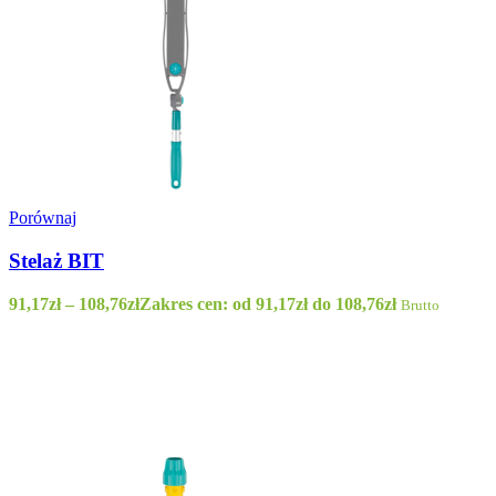
Porównaj
Stelaż BIT
91,17
zł
–
108,76
zł
Zakres cen: od 91,17zł do 108,76zł
Brutto