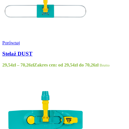
Porównaj
Stelaż DUST
29,54
zł
–
70,26
zł
Zakres cen: od 29,54zł do 70,26zł
Brutto