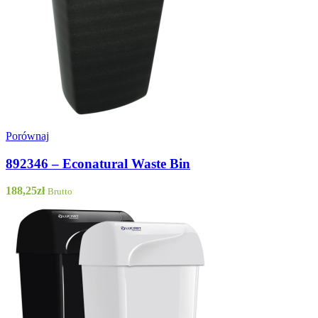
Porównaj
892346 – Econatural Waste Bin
188,25
zł
Brutto