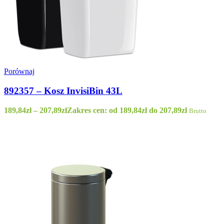
Porównaj
892357 – Kosz InvisiBin 43L
189,84
zł
–
207,89
zł
Zakres cen: od 189,84zł do 207,89zł
Brutto