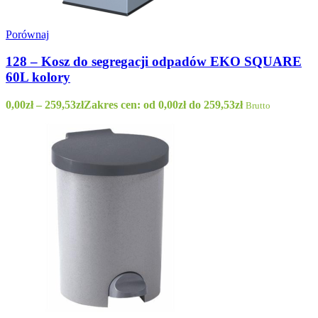
Porównaj
128 – Kosz do segregacji odpadów EKO SQUARE
60L kolory
0,00
zł
–
259,53
zł
Zakres cen: od 0,00zł do 259,53zł
Brutto