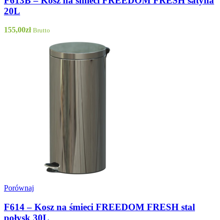
F613B – Kosz na śmieci FREEDOM FRESH satyna
20L
155,00
zł
Brutto
Porównaj
F614 – Kosz na śmieci FREEDOM FRESH stal
połysk 30L