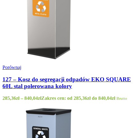
Porównaj
127 – Kosz do segregacji odpadów EKO SQUARE
60L stal polerowana kolory
285,36
zł
–
840,04
zł
Zakres cen: od 285,36zł do 840,04zł
Brutto