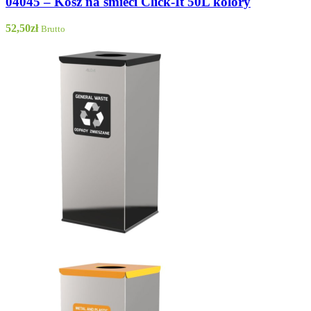
04045 – Kosz na śmieci Click-It 50L kolory
52,50
zł
Brutto