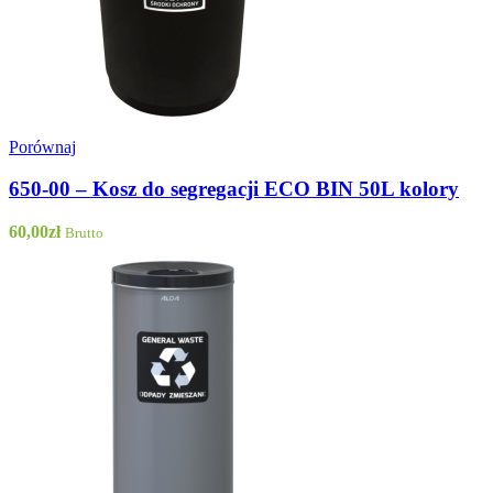
Porównaj
650-00 – Kosz do segregacji ECO BIN 50L kolory
60,00
zł
Brutto