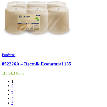
Porównaj
852226A – Ręcznik Econatural 135
118,54
zł
Brutto
1
2
3
4
5
6