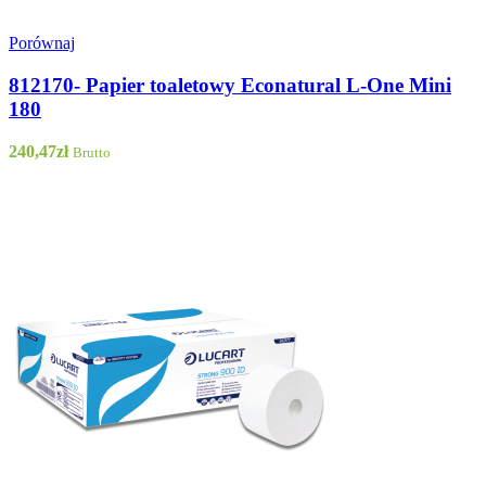
Porównaj
812170- Papier toaletowy Econatural L-One Mini
180
240,47
zł
Brutto