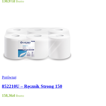
130,97
zł
Brutto
Porównaj
852210U – Ręcznik Strong 150
158,36
zł
Brutto