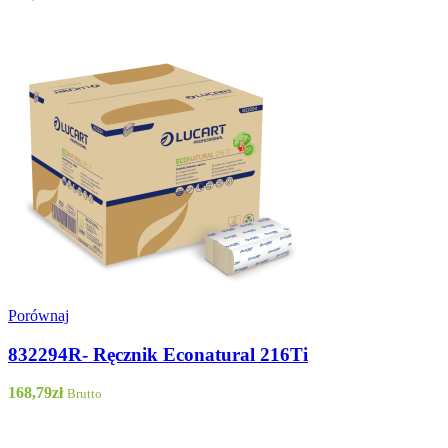
Porównaj
832294R- Ręcznik Econatural 216Ti
168,79
zł
Brutto