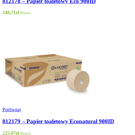
812178 – Papier toaletowy Eco 900ID
248,71
zł
Brutto
Porównaj
812179 – Papier toaletowy Econatural 900ID
225,07
zł
Brutto