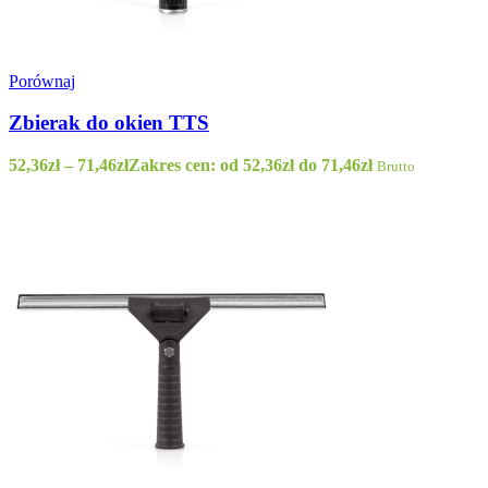
Porównaj
Zbierak do okien TTS
WLD35/50 - Worki LD 35L rolka 50szt. kolo
52,36
zł
–
71,46
zł
Zakres cen: od 52,36zł do 71,46zł
Brutto
6,48
zł
–
7,49
zł
Zakres cen: od 6,48zł do 7,49