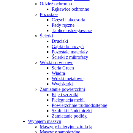
K4 - Dozownik ręcznika ZZ 500 lis
Odzież ochronna
59,16
zł
Brutto
Rękawice ochronne
Pozostałe
Części i akcesoria
Pady ręczne
Tablice ostrzegawcze
Ścierki
Druciaki
Gąbki do naczyń
Pozostałe materiały
Ścierki z mikrofazy
Wózki serwisowe
Seria Green
Wiadra
Wózki metalowe
Wyciskarki
Zamiatanie powierzchni
Kije i szczotki
Pielęgnacja mebli
MJ1 - Dozownik papieru Jumbo 19
Powierzchnie trudnodostępne
50,74
zł
Brutto
Szufelki i śmietniczki
Zamiatanie podłóg
Wynajem maszyn
Maszyny bateryjne z trakcją
Maszyny samojezdne