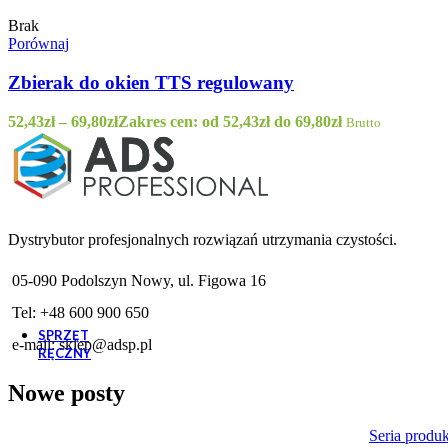
Brak
WLD60/50 - Worki LD 60L rolka 50szt. kolo
Porównaj
8,75
zł
–
11,41
zł
Zakres cen: od 8,75zł do 11,
Zbierak do okien TTS regulowany
52,43
zł
–
69,80
zł
Zakres cen: od 52,43zł do 69,80zł
Brutto
Dystrybutor profesjonalnych rozwiązań utrzymania czystości.
05-090 Podolszyn Nowy, ul. Figowa 16
Tel: +48 600 900 650
SPRZĘT
e-mail:
sklep@adsp.pl
RĘCZNY
Odzież ochronna
Nowe posty
Rękawice ochronne
Maseczki
Fartuchy
Seria produ