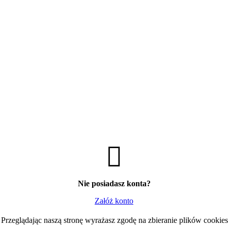
TOP 5 PRODUKTÓW
Wózek 20L z przegrodą i wyciskark
204,98
zł
Brutto
Nie posiadasz konta?
Wózek z rączką dwuwiaderkowy 2
Załóż konto
712,19
zł
Brutto
Przeglądając naszą stronę wyrażasz zgodę na zbieranie plików cookies