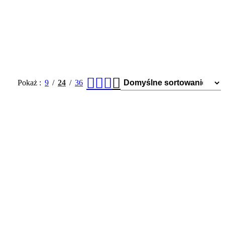
tków
Pokaż
9
24
36
cm