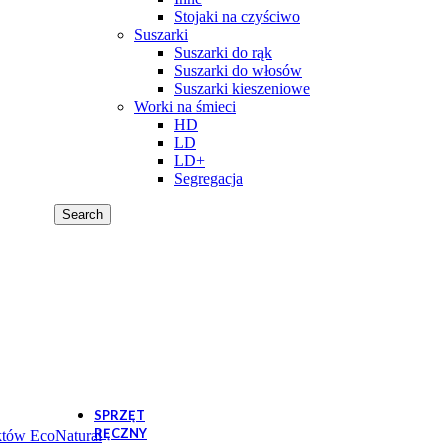
Stojaki na czyściwo
ry
Suszarki
41zł
Brutto
Suszarki do rąk
Suszarki do włosów
Suszarki kieszeniowe
Worki na śmieci
WLD60/50 - Worki LD 60L rolka 50s
HD
8,75
zł
–
11,41
zł
Zakres cen: od 8,75
LD
LD+
Segregacja
Search
SPRZĘT
RĘCZNY
któw EcoNatural