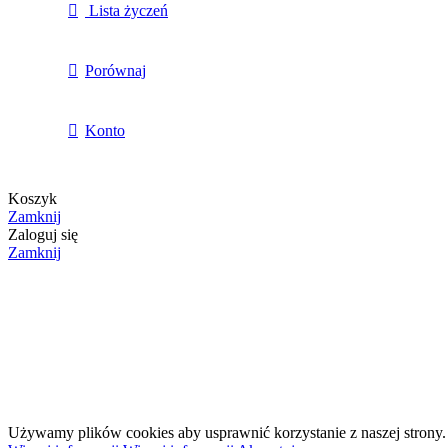
Lista życzeń
Porównaj
Konto
Koszyk
Zamknij
Zaloguj się
Zamknij
Wózek z rączką dwuwiaderkowy 25L
712,19
zł
Brutto
Używamy plików cookies aby usprawnić korzystanie z naszej strony. 