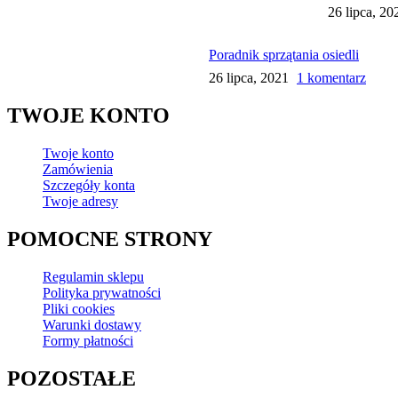
Ochraniacze na buty
26 lipca, 20
Ścierki
Poradnik sprzątania osiedli
Z mikrofazy
26 lipca, 2021
1 komentarz
Pozostałe materiały
Gąbki do naczyń
Druciaki
TWOJE KONTO
Pozostałe
Twoje konto
Zamówienia
Mycie okien
Szczegóły konta
Zbieraki do okien
Twoje adresy
Zmywaki do okien
Skrobaki
Kije teleskopowe
POMOCNE STRONY
Regulamin sklepu
Zamiatanie powierzchni
Polityka prywatności
Pielęgnacja mebli
Pliki cookies
Kije
Warunki dostawy
Zamiatanie podłóg
Formy płatności
Szufelki i śmietniczki
Miejsca trudnodostępne
POZOSTAŁE