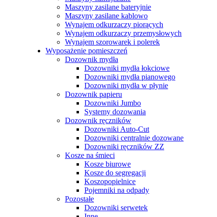
Maszyny zasilane bateryjnie
Maszyny zasilane kablowo
Wynajem odkurzaczy piorących
Wynajem odkurzaczy przemysłowych
Wynajem szorowarek i polerek
Wyposażenie pomieszczeń
Dozownik mydła
Dozowniki mydła łokciowe
ry
Dozowniki mydła pianowego
zł
Brutto
Dozowniki mydła w płynie
Dozownik papieru
Dozowniki Jumbo
WLD35/50 - Worki LD 35L rolka 50s
Systemy dozowania
6,48
zł
–
7,49
zł
Zakres cen: od 6,48z
Dozownik ręczników
Dozowniki Auto-Cut
Dozowniki centralnie dozowane
Dozowniki ręczników ZZ
Kosze na śmieci
Kosze biurowe
Kosze do segregacji
Koszopopielnice
Pojemniki na odpady
Pozostałe
Dozowniki serwetek
Inne