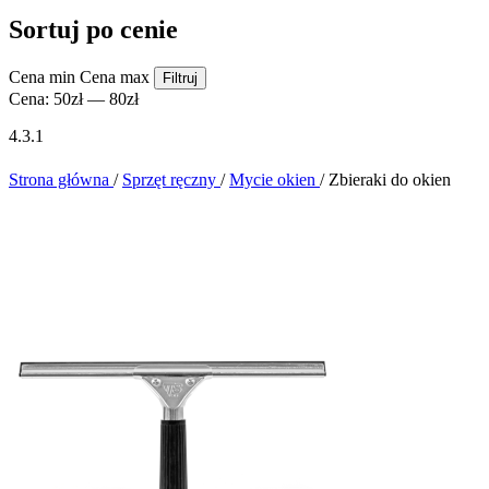
Sortuj po cenie
Cena min
Cena max
Filtruj
Cena:
50zł
—
80zł
4.3.1
Strona główna
/
Sprzęt ręczny
/
Mycie okien
/
Zbieraki do okien
MJ1 - Dozownik papieru Jumbo 19cm
50,74
zł
Brutto