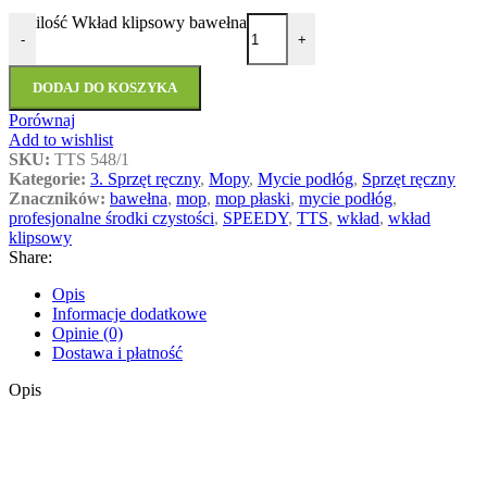
ilość Wkład klipsowy bawełna
-
+
DODAJ DO KOSZYKA
Porównaj
Add to wishlist
SKU:
TTS 548/1
Kategorie:
3. Sprzęt ręczny
,
Mopy
,
Mycie podłóg
,
Sprzęt ręczny
Znaczników:
bawełna
,
mop
,
mop płaski
,
mycie podłóg
,
profesjonalne środki czystości
,
SPEEDY
,
TTS
,
wkład
,
wkład
klipsowy
Share:
Opis
Informacje dodatkowe
Opinie (0)
Dostawa i płatność
Opis