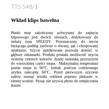
TTS 548/1
Wkład klips bawełna
Płaski mop zakończony uchwytami do zapięcia
klipsowego pod dwóch stronach, dedykowany do
stelaży typu SPEEDY. Przeznaczony do mycia
bieżącego podłóg zarówno o równej, jak i chropowatej
strukturze. Szycie pętelkowane pozwala dotrzeć w
głębsze zakamarki. Produkt posiada możliwość użycia
systemu czterech kolorów dzięki tasiemką przyszytym
do wierzchniej części mopa. Maksymalna temperatura
prania mopa to 90°C, jednak podczas codziennego
użytku zalecamy 60°C. Przed pierwszym użyciem
należy usunąć resztki włókien poprzez płukanie w
zimnej wodzie. Piorąc nie używaj płynu do zmiękczania
tkanin.