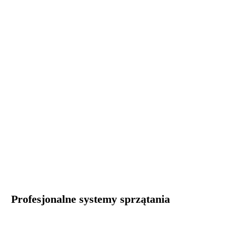
TTS SYSTEM
Profesjonalne systemy sprzątania
Marka TTS posiada wieloletnie doświadczenie w tworzeniu