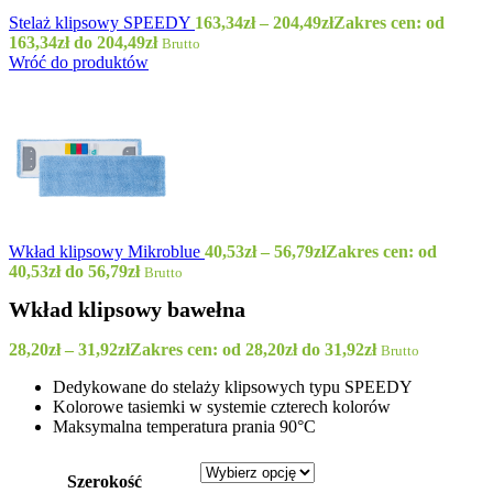
Stelaż klipsowy SPEEDY
163,34
zł
–
204,49
zł
Zakres cen: od
163,34zł do 204,49zł
Brutto
Wróć do produktów
Wkład klipsowy Mikroblue
40,53
zł
–
56,79
zł
Zakres cen: od
40,53zł do 56,79zł
Brutto
Wkład klipsowy bawełna
28,20
zł
–
31,92
zł
Zakres cen: od 28,20zł do 31,92zł
Brutto
Dedykowane do stelaży klipsowych typu SPEEDY
Kolorowe tasiemki w systemie czterech kolorów
Maksymalna temperatura prania 90
°C
Szerokość