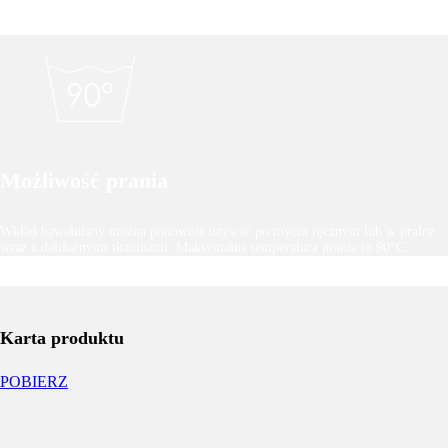
Możliwość prania
Wkład bawełniany można ponownie używać po myciu ręcznym lub w pralce
wraz z delikatnymi tkaninami. Maksymalna temperatura prania to 90°C.
Karta produktu
POBIERZ