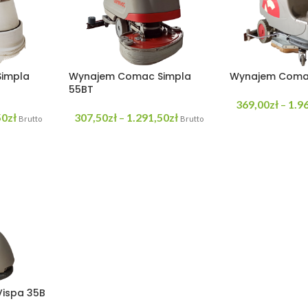
impla
Wynajem Comac Simpla
Wynajem Comac
55BT
369,00
zł
1.9
–
50
zł
307,50
zł
1.291,50
zł
–
Brutto
Brutto
ispa 35B