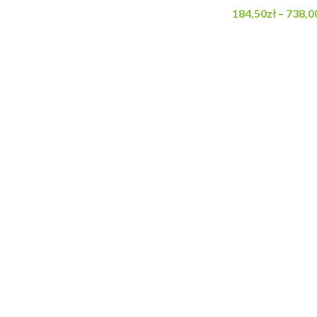
184,50
zł
738,0
–