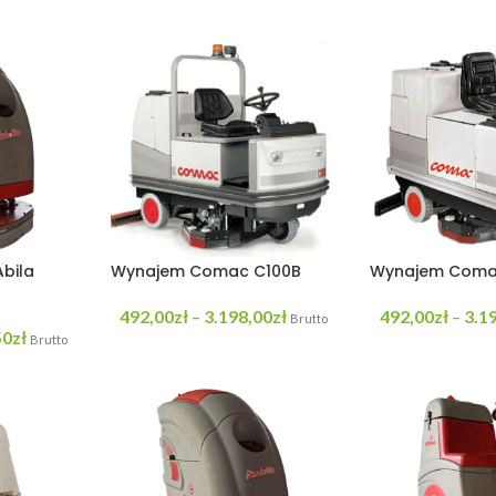
bila
Wynajem Comac C100B
Wynajem Coma
492,00
zł
3.198,00
zł
492,00
zł
3.1
–
–
Brutto
50
zł
Brutto