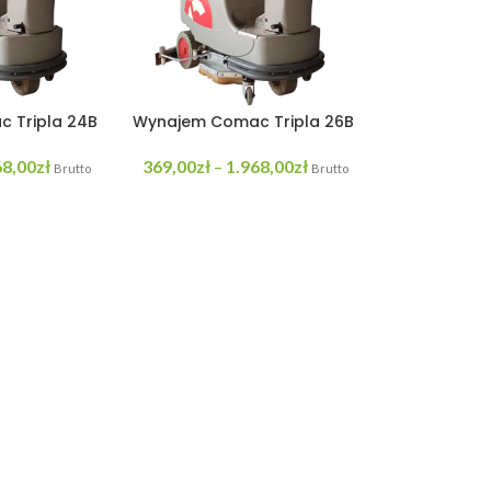
 Tripla 24B
Wynajem Comac Tripla 26B
68,00
zł
369,00
zł
1.968,00
zł
–
Brutto
Brutto