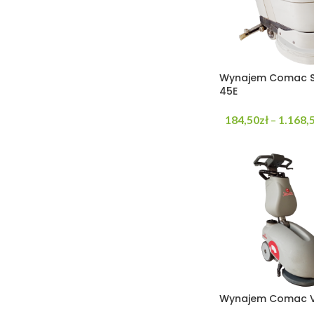
Wynajem Comac S
45E
184,50
zł
1.168,
–
Wynajem Comac V