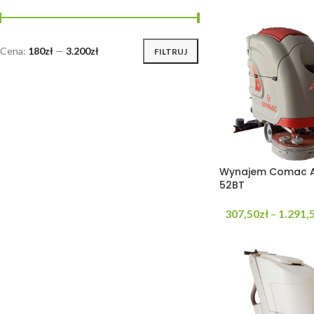
Cena:
180zł
—
3.200zł
FILTRUJ
Wynajem Comac A
52BT
307,50
zł
1.291,
–