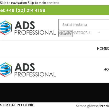
Skip to navigation
Skip to main content
el: +48 (22) 214 41 99
WYBIERZ KATEGORIĘ
Search
HOME
C
HO
SORTUJ PO CENIE
Strona główna
/
Prod