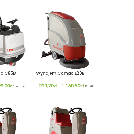
c C85B
Wynajem Comac L20B
98,00
zł
233,70
zł
1.168,50
zł
–
Brutto
Brutto