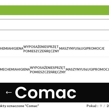
WYPOSAŻENIE
SPRZĘT
HEMIA
HIGIENA
MASZYNY
USŁUGI
PROMOCJE
POMIESZCZEŃ
RĘCZNY
WYPOSAŻENIE
SPRZĘT
ME
CHEMIA
HIGIENA
MASZYNY
USŁUGI
PROMOCJ
POMIESZCZEŃ
RĘCZNY
Comac
ukty oznaczone “Comac”
Pokaż
9
2