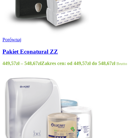
Porównaj
Pakiet Econatural ZZ
449,57
zł
–
548,67
zł
Zakres cen: od 449,57zł do 548,67zł
Brutto