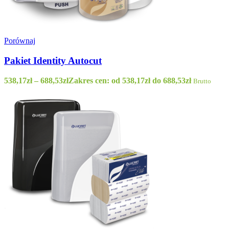
Porównaj
Pakiet Identity Autocut
538,17
zł
–
688,53
zł
Zakres cen: od 538,17zł do 688,53zł
Brutto