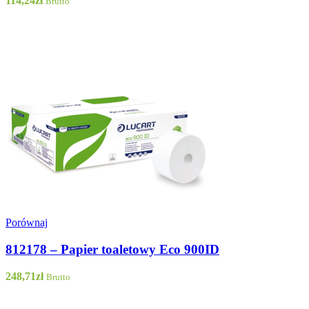
114,24
zł
Brutto
Porównaj
812178 – Papier toaletowy Eco 900ID
248,71
zł
Brutto