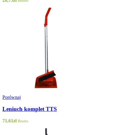
28,75
zł
Brutto
Porównaj
Leniuch komplet TTS
71,61
zł
Brutto