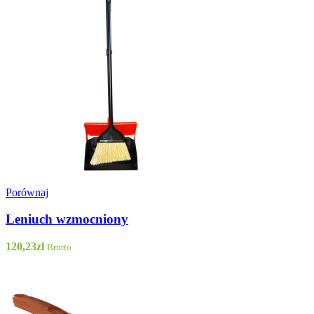
Porównaj
Leniuch wzmocniony
120,23
zł
Brutto