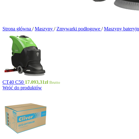
Strona główna
/
Maszyny
/
Zmywarki podłogowe
/
Maszyny bateryj
MJ1 - Do
CT40 C50
17.093,31
zł
Brutto
Wróć do produktów
WLD35/50 