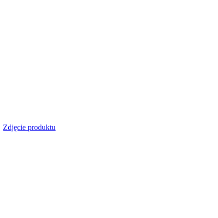
rączką dwuwiaderkowy 25L
712,19
zł
Brutto
W
25L
712,19
zł
Brutto
Zdjęcie produktu
lipsowy SPEEDY
163,34
zł
–
204,49
zł
Zakres cen: od 163,34zł do 204,