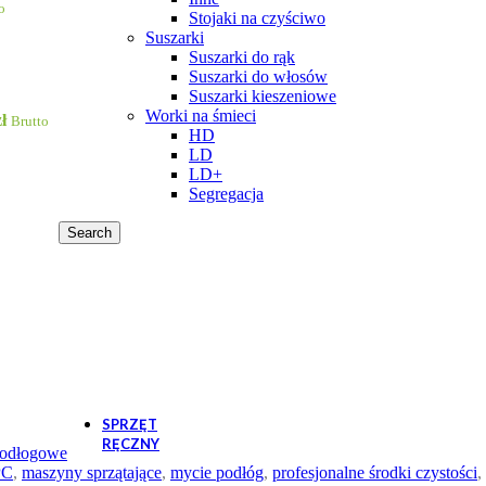
o
Stojaki na czyściwo
W
Suszarki
50szt. kolory
6,48
zł
–
7,49
zł
Zakres cen: od 6,48
Suszarki do rąk
Suszarki do włosów
Suszarki kieszeniowe
Worki na śmieci
ł
Brutto
HD
LD
LD+
Segregacja
Search
- Worki LD 60L rolka 50szt. kolory
8,75
zł
–
11,41
zł
Zakres cen: od 
W
50szt. kolory
8,75
zł
–
11,41
zł
Zakres cen: od 8,7
SPRZĘT
RĘCZNY
odłogowe
Odzież ochronna
PC
,
maszyny sprzątające
,
mycie podłóg
,
profesjonalne środki czystości
,
Rękawice ochronne