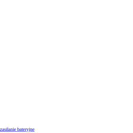
LD35/50 - Worki LD 35L rolka
zł do 7,49zł
Brutto
8,75zł do 11,41zł
Brutto
LD60/50 - Worki LD 60L rolka
5zł do 11,41zł
Brutto
zasilanie bateryjne