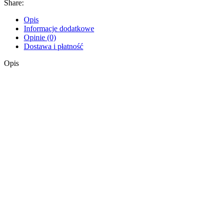
Share:
Z mikrofazy
Pozostałe materiały
Opis
Gąbki do naczyń
Informacje dodatkowe
Druciaki
Opinie (0)
Pozostałe
Dostawa i płatność
Opis
Mycie okien
Zbieraki do okien
Zmywaki do okien
Skrobaki
Kije teleskopowe
Zamiatanie powierzchni
Pielęgnacja mebli
Kije
Zamiatanie podłóg
Szufelki i śmietniczki
Miejsca trudnodostępne
Mycie podłóg
Stelaże
Mopy
Kije