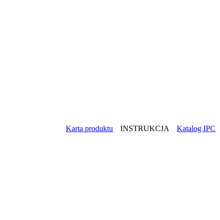
Zbiorniki płynów
Wózek z 
40 / 50L
Teoretyczny Czas pracy
150 (2.5h)
Karta produktu
INSTRUKCJA
Katalog IPC
Stelaż k