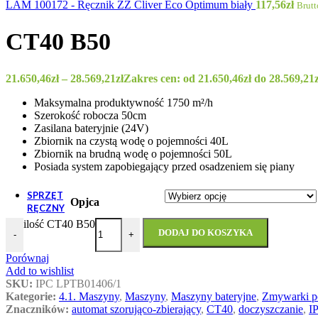
LAM 100172 - Ręcznik ZZ Cliver Eco Optimum biały
117,56
zł
Brutt
CT40 B50
21.650,46
zł
–
28.569,21
zł
Zakres cen: od 21.650,46zł do 28.569,21z
Maksymalna produktywność 1750 m²/h
Szerokość robocza 50cm
Zasilana bateryjnie (24V)
Zbiornik na czystą wodę o pojemności 40L
Zbiornik na brudną wodę o pojemności 50L
Posiada system zapobiegający przed osadzeniem się piany
WLD60/50 
SPRZĘT
Opjca
RĘCZNY
ilość CT40 B50
Odzież ochronna
DODAJ DO KOSZYKA
-
+
Rękawice ochronne
Maseczki
Porównaj
Fartuchy
Add to wishlist
Ochraniacze na buty
SKU:
IPC LPTB01406/1
Kategorie:
4.1. Maszyny
,
Maszyny
,
Maszyny bateryjne
,
Zmywarki p
Znaczników:
automat szorująco-zbierający
,
CT40
,
doczyszczanie
,
I
Ścierki