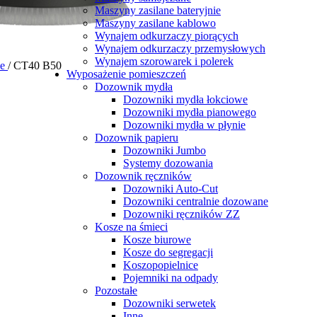
Maszyny zasilane bateryjnie
Maszyny zasilane kablowo
Wynajem odkurzaczy piorących
Wynajem odkurzaczy przemysłowych
Wynajem szorowarek i polerek
ne
/
CT40 B50
zownik papieru Jumbo 19cm
50,74
zł
Brutto
Wyposażenie pomieszczeń
Dozownik mydła
Dozowniki mydła łokciowe
Dozowniki mydła pianowego
M
Dozowniki mydła w płynie
19cm
50,74
zł
Brutto
Dozownik papieru
Dozowniki Jumbo
Systemy dozowania
Dozownik ręczników
Dozowniki Auto-Cut
Dozowniki centralnie dozowane
Dozowniki ręczników ZZ
Kosze na śmieci
Kosze biurowe
Kosze do segregacji
Koszopopielnice
Pojemniki na odpady
- Worki LD 35L rolka 50szt. kolory
6,48
zł
–
7,49
zł
Zakres cen: od 6
Pozostałe
Dozowniki serwetek
Inne