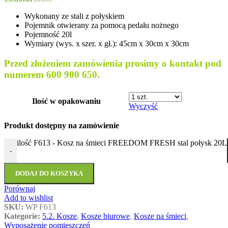
Wykonany ze stali z połyskiem
Pojemnik otwierany za pomocą pedału nożnego
Pojemność 20l
Wymiary (wys. x szer. x gł.): 45cm x 30cm x 30cm
Przed złożeniem zamówienia prosimy o kontakt pod
numerem 600 900 650.
Ilość w opakowaniu
Wyczyść
Produkt dostępny na zamówienie
ilość F613 - Kosz na śmieci FREEDOM FRESH stal połysk 20L
-
DODAJ DO KOSZYKA
Porównaj
Add to wishlist
SKU:
WP F613
Kategorie:
5.2. Kosze
,
Kosze biurowe
,
Kosze na śmieci
,
Wyposażenie pomieszczeń