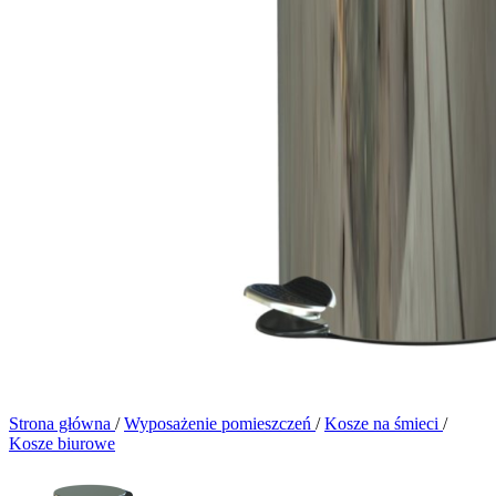
Strona główna
/
Wyposażenie pomieszczeń
/
Kosze na śmieci
/
Kosze biurowe