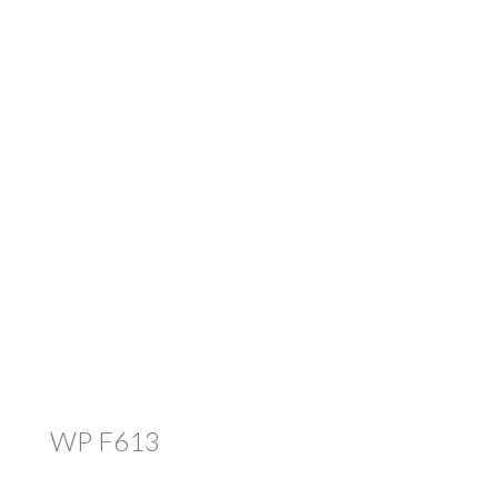
WP F613