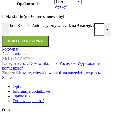
Opakowanie
Wyczyść
Na stanie (może być zamówiony)
ilość R7550 - Automatyczny wieszak na 9 narzędzi
-
+
DODAJ DO KOSZYKA
Porównaj
Add to wishlist
SKU:
DOZ R7550
Kategorie:
5.1. Dozowniki
,
Inne
,
Pozostałe
,
Wyposażenie
pomieszczeń
Znaczniki:
szare
,
wieszak
,
wieszak na narzędzia
,
wyposażenie
Share:
Opis
Informacje dodatkowe
Opinie (0)
Dostawa i płatność
Opis