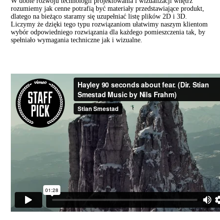
W dobie rozwoju technologii projektowania i wizualizacji wnętrz
rozumiemy jak cenne potrafią być materiały przedstawiające produkt,
dlatego na bieżąco staramy się uzupełniać listę plików 2D i 3D.
Liczymy że dzięki tego typu rozwiązaniom ułatwimy naszym klientom
wybór odpowiedniego rozwiązania dla każdego pomieszczenia tak, by
spełniało wymagania techniczne jak i wizualne.