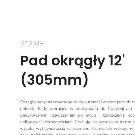
P12MEL
Pad okrągły 12'
(305mm)
Okrągłe pady przeznaczone są do automatów szorująco-zbiera
polerek. Pady szorujące w porównaniu do tradycyjnych 
dedykowanym rozwiązaniem do mycia i czyszczenia powi
delikatnymi nierównościami. Cechują się wysoką skuteczno
wysoką wytrzymałością na ścieranie. Centralnie wykrojon
celu zwiększenia podawania wody, a także wykorzystać