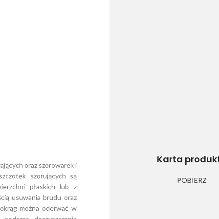
Karta produk
jących oraz szorowarek i
szczotek szorujących są
POBIERZ
erzchni płaskich lub z
ścią usuwania brudu oraz
y okrąg można oderwać w
 podczas doczyszczania