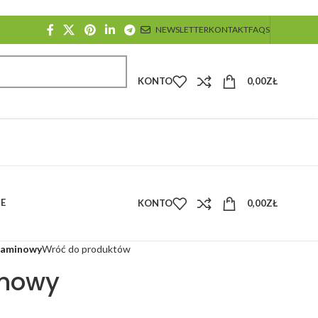
NEWSLETTER
KONTAKT
FAQS
KONTO
0,00
ZŁ
E
KONTO
0,00
ZŁ
laminowy
Wróć do produktów
inowy