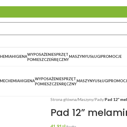
WYPOSAŻENIE
SPRZĘT
HEMIA
HIGIENA
MASZYNY
USŁUGI
PROMOCJE
POMIESZCZEŃ
RĘCZNY
WYPOSAŻENIE
SPRZĘT
ME
CHEMIA
HIGIENA
MASZYNY
USŁUGI
PROMOCJ
POMIESZCZEŃ
RĘCZNY
Strona główna
/
Maszyny
/
Pady
/
Pad 12” me
Pad 12” melam
41,91
zł
Brutto