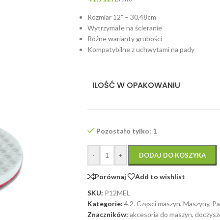
Rozmiar 12” – 30,48cm
Wytrzymałe na ścieranie
Różne warianty grubości
Kompatybilne z uchwytami na pady
ILOŚĆ W OPAKOWANIU
Pozostało tylko: 1
-
+
DODAJ DO KOSZYKA
Porównaj
Add to wishlist
SKU:
P12MEL
Kategorie:
4.2. Częsci maszyn
,
Maszyny
,
Pa
Znaczników:
akcesoria do maszyn
,
doczysz