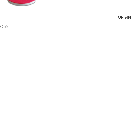
OPIS
I
Opis